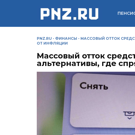
Перейти
к
ПЕНСИ
содержанию
PNZ.RU
-
ФИНАНСЫ
-
МАССОВЫЙ ОТТОК СРЕДСТ
ОТ ИНФЛЯЦИИ
Массовый отток средст
альтернативы, где спр