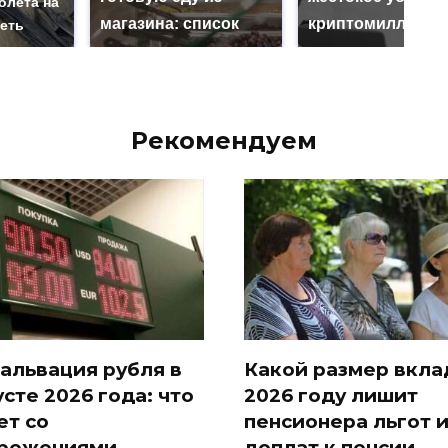
олета на
магазина: список
криптомиллионе
реть
Рекомендуем
альвация рубля в
Какой размер вкла
усте 2026 года: что
2026 году лишит
ет со
пенсионера льгот 
режениями
доплат к пенсии