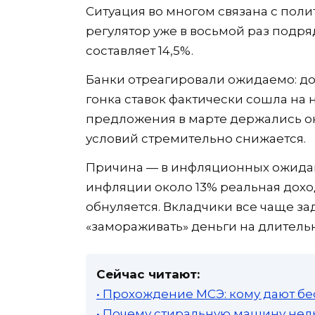
Ситуация во многом связана с поли
регулятор уже в восьмой раз подря
составляет 14,5%.
Банки отреагировали ожидаемо: до
гонка ставок фактически сошла на
предложения в марте держались ок
условий стремительно снижается.
Причина — в инфляционных ожида
инфляции около 13% реальная дохо
обнуляется. Вкладчики все чаще за
«замораживать» деньги на длител
Сейчас читают:
• Прохождение МСЭ: кому дают бе
• Почему стиральную машину нель