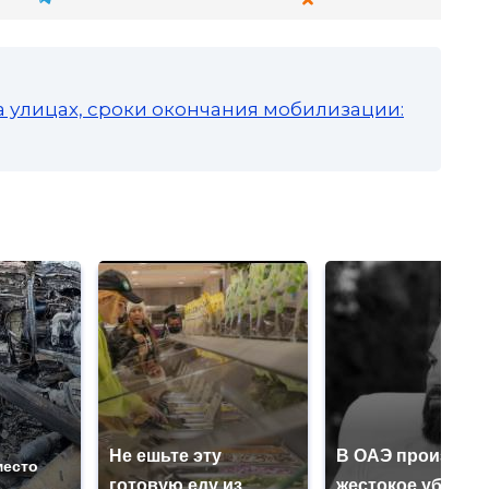
а улицах, сроки окончания мобилизации:
Не ешьте эту
В ОАЭ произошл
место
готовую еду из
жестокое убийст