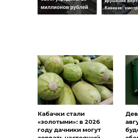
крушение верт
миллионов рублей
Кавказе: смот
Кабачки стали
Дев
«золотыми»: в 2026
авг
году дачники могут
буд
сорвать настоящий
сбе