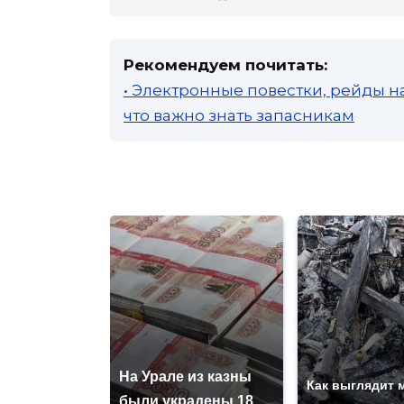
Рекомендуем почитать:
• Электронные повестки, рейды н
что важно знать запасникам
На Урале из казны
Как выглядит 
были украдены 18