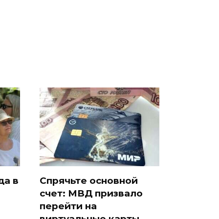
падению вертолета на
ра
так?!
Кавказе: читать здесь
да в
Спрячьте основной
счет: МВД призвало
и
перейти на
виртуальные карты