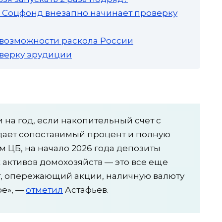
а: Соцфонд внезапно начинает проверку
 возможности раскола России
роверку эрудиции
 на год, если накопительный счет с
ает сопоставимый процент и полную
 ЦБ, на начало 2026 года депозиты
активов домохозяйств — это все еще
 опережающий акции, наличную валюту
ое», —
отметил
Астафьев.