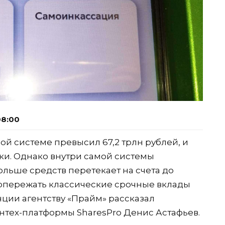
08:00
й системе превысил 67,2 трлн рублей, и
нки. Однако внутри самой системы
ольше средств перетекает на счета до
 опережать классические срочные вклады
нции агентству «Прайм» рассказал
нтех-платформы SharesPro Денис Астафьев.