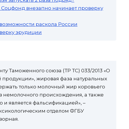
а: Соцфонд внезапно начинает проверку
 возможности раскола России
роверку эрудиции
ту Таможенного союза (ТР ТС) 033/2013 «О
 продукции», жировая фаза натуральных
ержать только молочный жир коровьего
в немолочного происхождения, а также
 и является фальсификацией», –
ксикологическим отделом ФГБУ
ворная.