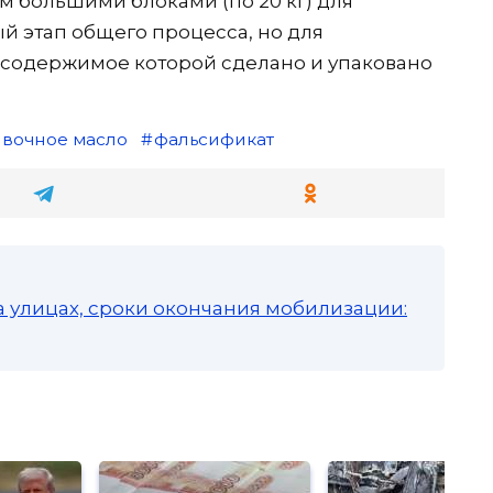
м большими блоками (по 20 кг) для
й этап общего процесса, но для
 содержимое которой сделано и упаковано
ивочное масло
фальсификат
а улицах, сроки окончания мобилизации: