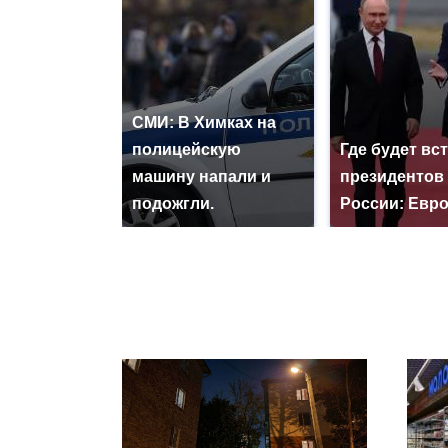
СМИ: В Химках на
полицейскую
Где будет вс
машину напали и
президентов
подожгли.
России: Евр