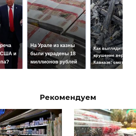
треча
На Урале из казны
Как выглядит мест
 США и
были украдены 18
крушение вертолет
опа?
миллионов рублей
Кавказе: смотреть
Рекомендуем