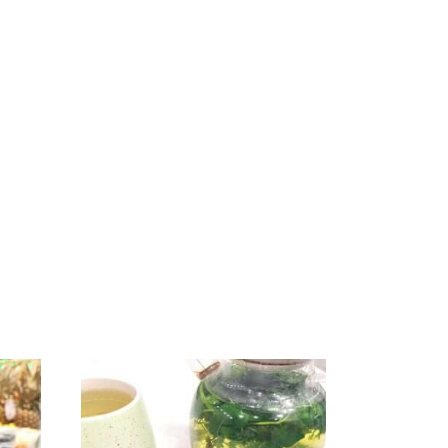
Такую зиму в России
Не ешьте эту
о
никто не ждал: как
готовую еду из
а на
так?!
магазина: список