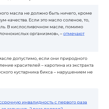
ного масла не должно быть ничего, кроме
ум-качества. Если это масло соленое, то,
оль. В кислосливочном масле, помимо
олочнокислых организмов», –
отмечают
масле допустимо, если они природного
ление красителей – каротина из экстракта
еского кустарника бикса – нарушением не
ссрочную инвалидность с первого раза
зя запускать 2 раза подряд?