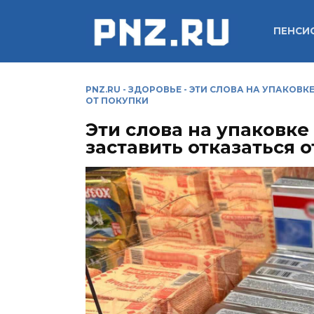
Перейти
к
ПЕНСИ
содержанию
PNZ.RU
-
ЗДОРОВЬЕ
-
ЭТИ СЛОВА НА УПАКОВК
ОТ ПОКУПКИ
Эти слова на упаковк
заставить отказаться 