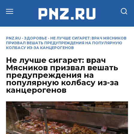
Перейти
к
содержанию
PNZ.RU
-
ЗДОРОВЬЕ
-
НЕ ЛУЧШЕ СИГАРЕТ: ВРАЧ МЯСНИКОВ
ПРИЗВАЛ ВЕШАТЬ ПРЕДУПРЕЖДЕНИЯ НА ПОПУЛЯРНУЮ
КОЛБАСУ ИЗ-ЗА КАНЦЕРОГЕНОВ
Не лучше сигарет: врач
Мясников призвал вешать
предупреждения на
популярную колбасу из-за
канцерогенов