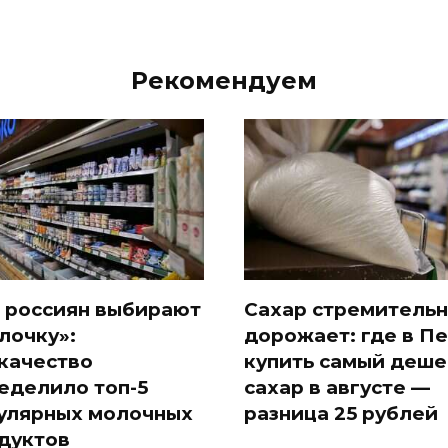
Рекомендуем
 россиян выбирают
Сахар стремитель
лочку»:
дорожает: где в П
качество
купить самый деш
еделило топ-5
сахар в августе —
улярных молочных
разница 25 рублей
дуктов