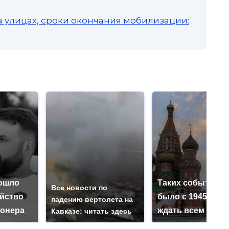
а улицах, сроки окончания мобилизации:
ошло
Таких событий н
Все новости по
ийство
было с 1945: чег
падению вертолета на
онера
ждать всем нам?
Кавказе: читать здесь