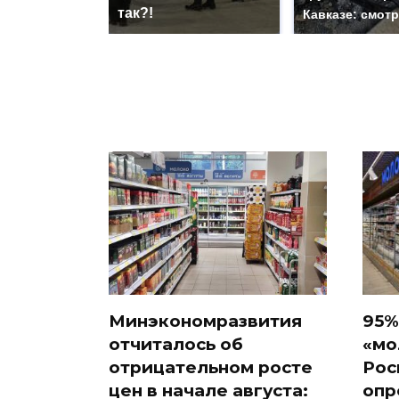
так?!
Кавказе: смот
Минэкономразвития
95%
отчиталось об
«мо
отрицательном росте
Рос
цен в начале августа:
опр