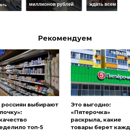
миллионов рублей
ждать всем нам?
реть
Рекомендуем
 россиян выбирают
Это выгодно:
лочку»:
«Пятерочка»
качество
раскрыла, какие
еделило топ-5
товары берет каж