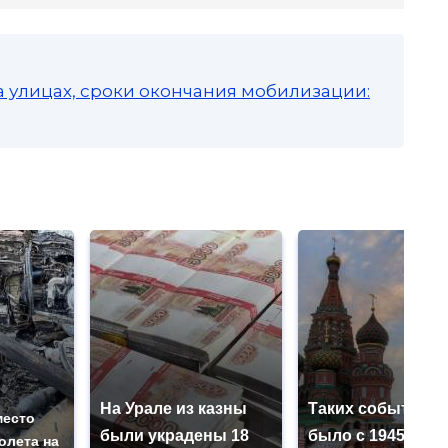
а улицах, сроки окончания мобилизации:
На Урале из казны
Таких событий н
место
были украдены 18
было с 1945: чег
олета на