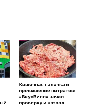
подожгли.
продукта: что купить?
Кишечная палочка и
превышение нитратов:
«ВкусВилл» начал
дый
проверку и назвал