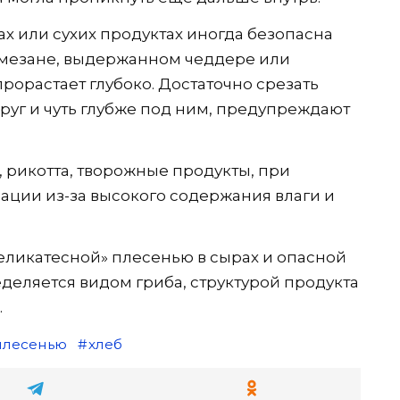
х или сухих продуктах иногда безопасна
армезане, выдержанном чеддере или
рорастает глубоко. Достаточно срезать
круг и чуть глубже под ним, предупреждают
, рикотта, творожные продукты, при
ации из-за высокого содержания влаги и
еликатесной» плесенью в сырах и опасной
еляется видом гриба, структурой продукта
.
плесенью
хлеб