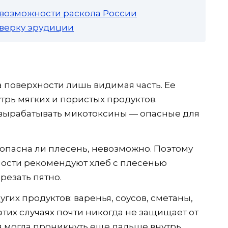
 возможности раскола России
роверку эрудиции
а поверхности лишь видимая часть. Ее
трь мягких и пористых продуктов.
вырабатывать микотоксины — опасные для
опасна ли плесень, невозможно. Поэтому
ости рекомендуют хлеб с плесенью
резать пятно.
гих продуктов: варенья, соусов, сметаны,
этих случаях почти никогда не защищает от
я могла проникнуть еще дальше внутрь.