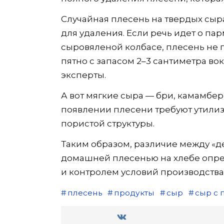
Случайная плесень на твердых сыра
для удаления. Если речь идет о п
сыровяленой колбасе, плесень не п
пятно с запасом 2–3 сантиметра во
эксперты.
А вот мягкие сыра — бри, камамбер
появлении плесени требуют утилиз
пористой структуры.
Таким образом, различие между «д
домашней плесенью на хлебе опред
и контролем условий производства
плесень
продукты
сыр
сыр с 