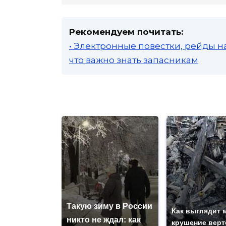
Рекомендуем почитать:
• Электронные повестки, рейды н
что важно знать запасникам
Такую зиму в России
Как выглядит 
никто не ждал: как
крушение верт