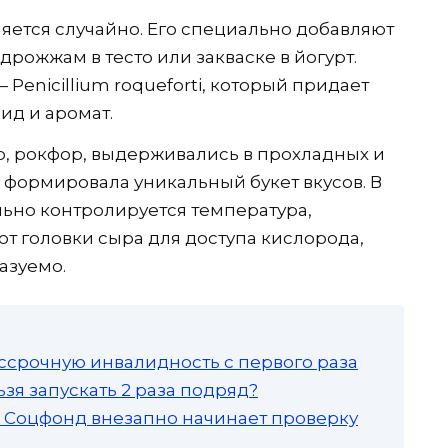
яется случайно. Его специально добавляют
дрожжам в тесто или закваске в йогурт.
enicillium roqueforti, который придает
ид и аромат.
, рокфор, выдерживались в прохладных и
 формировала уникальный букет вкусов. В
ьно контролируется температура,
т головки сыра для доступа кислорода,
азуемо.
ссрочную инвалидность с первого раза
зя запускать 2 раза подряд?
а: Соцфонд внезапно начинает проверку