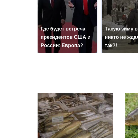
Где будет встреча
Такую зиму в
президентов США и
никто не ждал
России: Европа?
так?!