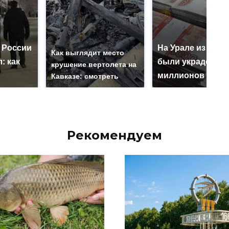
 России
На Урале из казн
Как выглядит место
: как
были украдены 1
крушение вертолета на
миллионов рубл
Кавказе: смотреть
Рекомендуем