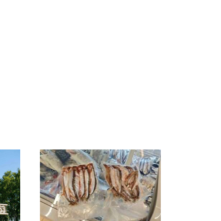
ы
Не ешьте эту
В ОАЭ произошло
8
готовую еду из
жестокое убийство
ей
магазина: список
криптомиллионера