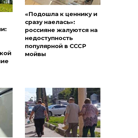
«Подошла к ценнику и
сразу наелась»:
и:
россияне жалуются на
недоступность
популярной в СССР
ской
мойвы
ние