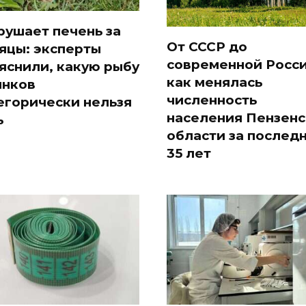
рушает печень за
От СССР до
яцы: эксперты
современной Росси
яснили, какую рыбу
как менялась
ынков
численность
егорически нельзя
населения Пензен
ь
области за послед
35 лет