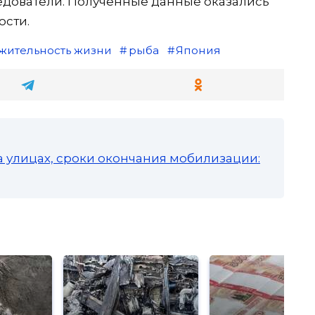
ледователи. Полученные данные оказались
ости.
жительность жизни
рыба
Япония
а улицах, сроки окончания мобилизации: