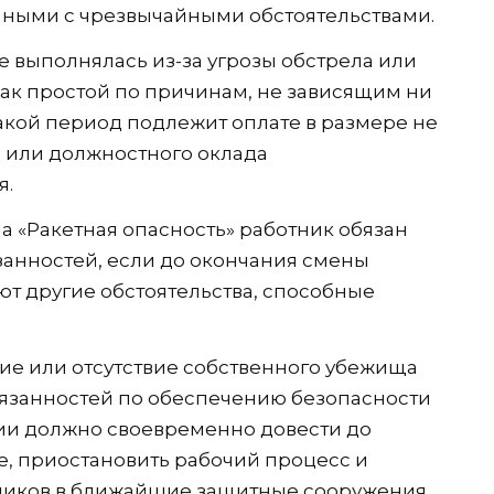
ными с чрезвычайными обстоятельствами.
не выполнялась из-за угрозы обстрела или
как простой по причинам, не зависящим ни
 Такой период подлежит оплате в размере не
и или должностного оклада
я.
 «Ракетная опасность» работник обязан
занностей, если до окончания смены
уют другие обстоятельства, способные
чие или отсутствие собственного убежища
бязанностей по обеспечению безопасности
ции должно своевременно довести до
, приостановить рабочий процесс и
ников в ближайшие защитные сооружения