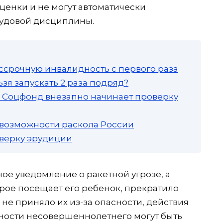
ценки и не могут автоматически
рудовой дисциплины.
ссрочную инвалидность с первого раза
зя запускать 2 раза подряд?
а: Соцфонд внезапно начинает проверку
 возможности раскола России
роверку эрудиции
ое уведомление о ракетной угрозе, а
рое посещает его ребенок, прекратило
и не приняло их из-за опасности, действия
ности несовершеннолетнего могут быть