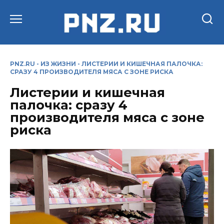
Перейти
к
содержанию
PNZ.RU
-
ИЗ ЖИЗНИ
-
ЛИСТЕРИИ И КИШЕЧНАЯ ПАЛОЧКА:
СРАЗУ 4 ПРОИЗВОДИТЕЛЯ МЯСА С ЗОНЕ РИСКА
Листерии и кишечная
палочка: сразу 4
производителя мяса с зоне
риска