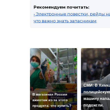
Рекомендуем почитать:
• Электронные повестки, рейды н
что важно знать запасникам
СМИ: В Химка
полицейску
В магазинах России
машину напа
ажиотаж из-за этого
подожгли.
продукта: что купить?