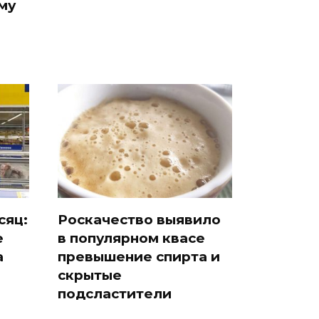
му
сяц:
Роскачество выявило
е
в популярном квасе
а
превышение спирта и
скрытые
подсластители