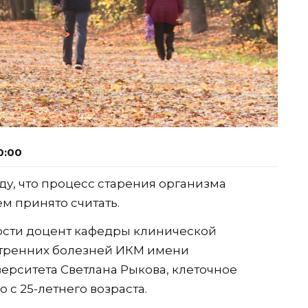
0:00
у, что процесс старения организма
м принято считать.
ости доцент кафедры клинической
утренних болезней ИКМ имени
ерситета Светлана Рыкова, клеточное
 с 25-летнего возраста.