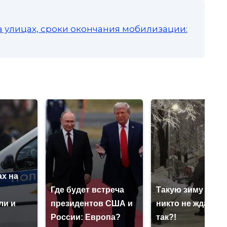
а улицах, сроки окончания мобилизации:
х на
ю
Где будет встреча
Такую зиму в Ро
ли и
президентов США и
никто не ждал: ка
России: Европа?
так?!