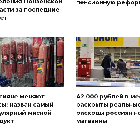
еления Пензенской
пенсионную рефор
асти за последние
лет
сияне меняют
42 000 рублей в ме
сы: назван самый
раскрыты реальны
улярный мясной
расходы россиян н
дукт
магазины