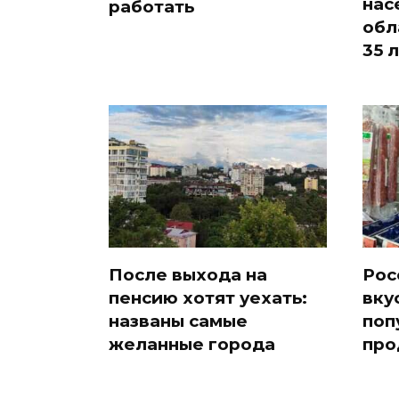
нас
работать
обл
35 
После выхода на
Рос
пенсию хотят уехать:
вку
названы самые
поп
желанные города
про