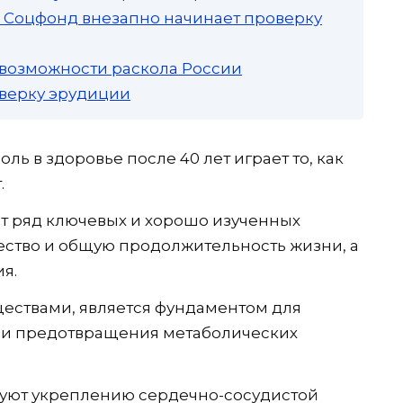
а: Соцфонд внезапно начинает проверку
 возможности раскола России
роверку эрудиции
ь в здоровье после 40 лет играет то, как
.
ет ряд ключевых и хорошо изученных
ество и общую продолжительность жизни, а
я.
ествами, является фундаментом для
 и предотвращения метаболических
уют укреплению сердечно-сосудистой