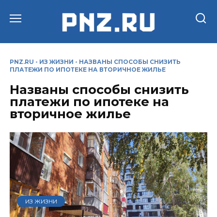
Перейти
к
содержанию
PNZ.RU
-
ИЗ ЖИЗНИ
-
НАЗВАНЫ СПОСОБЫ СНИЗИТЬ
ПЛАТЕЖИ ПО ИПОТЕКЕ НА ВТОРИЧНОЕ ЖИЛЬЕ
Названы способы снизить
платежи по ипотеке на
вторичное жилье
ИЗ ЖИЗНИ