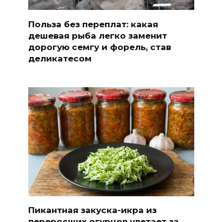
Польза без переплат: какая
дешевая рыба легко заменит
дорогую семгу и форель, став
деликатесом
Пикантная закуска-икра из
переросших огурцов улетает за