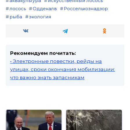
аквакультура
искусственный лосось
лосось
Оддекалв
Россельхознадзор
рыба
экология
Рекомендуем почитать:
• Электронные повестки, рейды на
улицах, сроки окончания мобилизации:
что важно знать запасникам