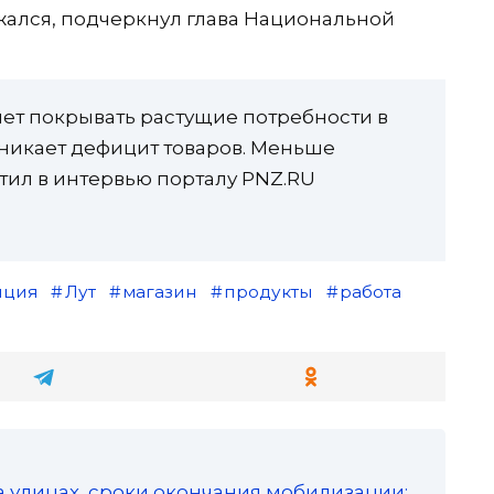
жался, подчеркнул глава Национальной
яет покрывать растущие потребности в
зникает дефицит товаров. Меньше
тил в интервью порталу PNZ.RU
яция
Лут
магазин
продукты
работа
а улицах, сроки окончания мобилизации: