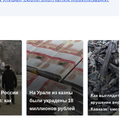
 России
На Урале из казны
Как выглядит мест
: как
были украдены 18
крушение вертолет
миллионов рублей
Кавказе: смотреть