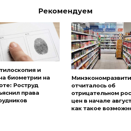
Рекомендуем
тилоскопия и
ча биометрии на
Минэкономразвит
оте: Роструд
отчиталось об
ъяснил права
отрицательном ро
рудников
цен в начале август
как такое возможн