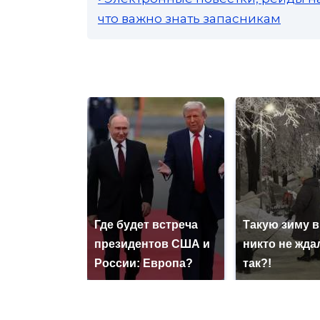
что важно знать запасникам
Где будет встреча
Такую зиму в
президентов США и
никто не ждал
России: Европа?
так?!