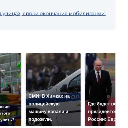
а улицах, сроки окончания мобилизации:
СМИ: В Химках на
полицейскую
Где будет встреч
оссии
машину напали и
президентов СШ
этого
подожгли.
России: Европа?
купить?