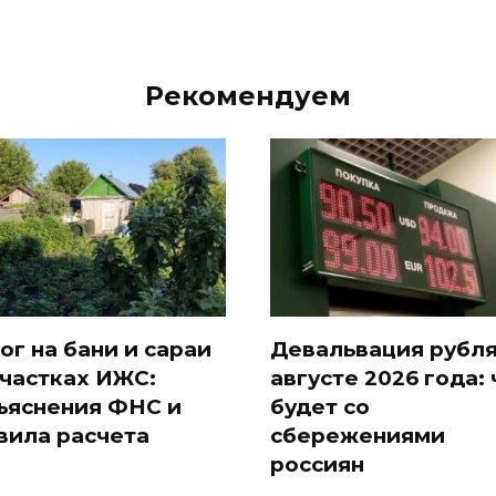
Рекомендуем
ог на бани и сараи
Девальвация рубля
участках ИЖС:
августе 2026 года: 
ъяснения ФНС и
будет со
вила расчета
сбережениями
россиян