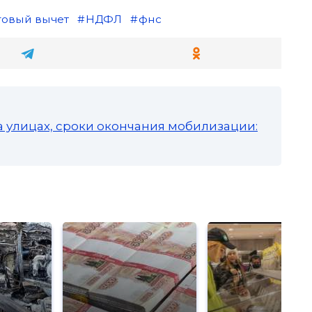
говый вычет
НДФЛ
фнс
а улицах, сроки окончания мобилизации: