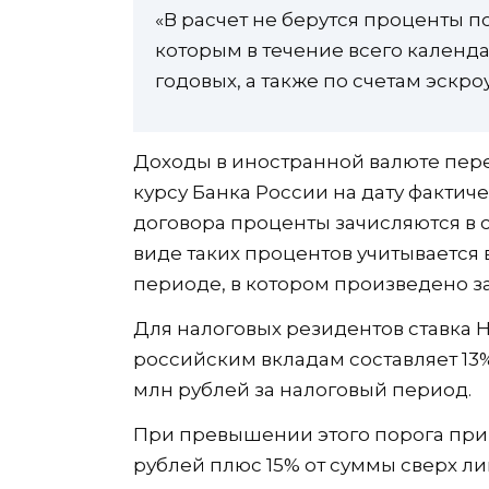
«В расчет не берутся проценты по
которым в течение всего календа
годовых, а также по счетам эскро
Доходы в иностранной валюте пер
курсу Банка России на дату фактич
договора проценты зачисляются в с
виде таких процентов учитывается
периоде, в котором произведено з
Для налоговых резидентов ставка
российским вкладам составляет 13
млн рублей за налоговый период.
При превышении этого порога прим
рублей плюс 15% от суммы сверх ли