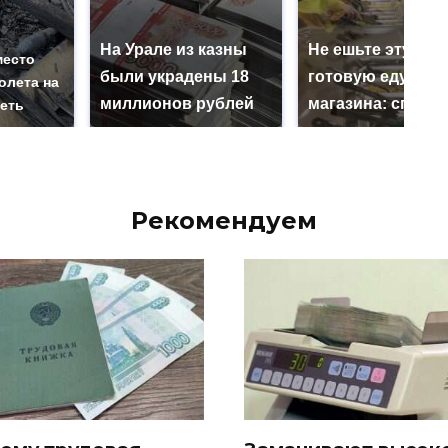
На Урале из казны
Не ешьте эту
место
были украдены 18
готовую еду из
олета на
миллионов рублей
магазина: список
реть
Рекомендуем