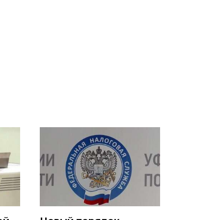
В ОАЭ произошло
Все новости по
жестокое убийство
падению вертолета на
криптомиллионера
Кавказе: читать здесь