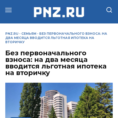
Перейти
к
содержанию
PNZ.RU
-
СЕМЬЯМ
-
БЕЗ ПЕРВОНАЧАЛЬНОГО ВЗНОСА: НА
ДВА МЕСЯЦА ВВОДИТСЯ ЛЬГОТНАЯ ИПОТЕКА НА
ВТОРИЧКУ
Без первоначального
взноса: на два месяца
вводится льготная ипотека
на вторичку