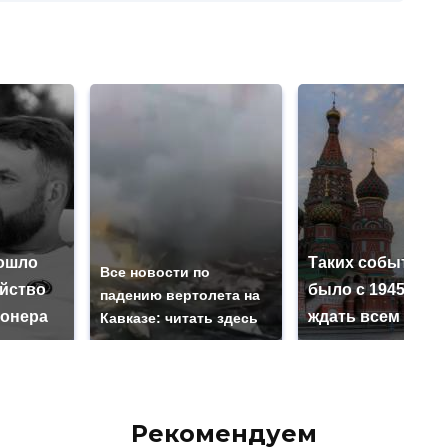
ошло
Таких событий н
Все новости по
ийство
было с 1945: чег
падению вертолета на
онера
ждать всем нам?
Кавказе: читать здесь
Рекомендуем