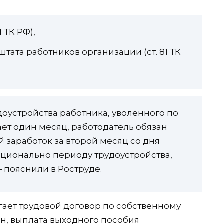
 ТК РФ),
ата работников организации (ст. 81 ТК
доустройства работника, уволенного по
т один месяц, работодатель обязан
 заработок за второй месяц со дня
рционально периоду трудоустройства,
 пояснили в Роструде.
ргает трудовой договор по собственному
н, выплата выходного пособия