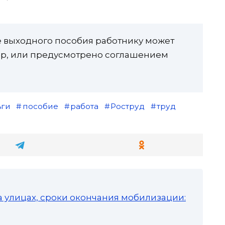
те выходного пособия работнику может
ор, или предусмотрено соглашением
ьги
пособие
работа
Роструд
труд
а улицах, сроки окончания мобилизации: