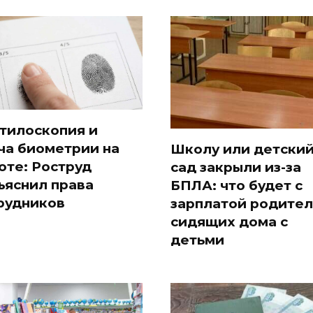
тилоскопия и
ча биометрии на
Школу или детски
оте: Роструд
сад закрыли из-за
ъяснил права
БПЛА: что будет с
рудников
зарплатой родител
сидящих дома с
детьми