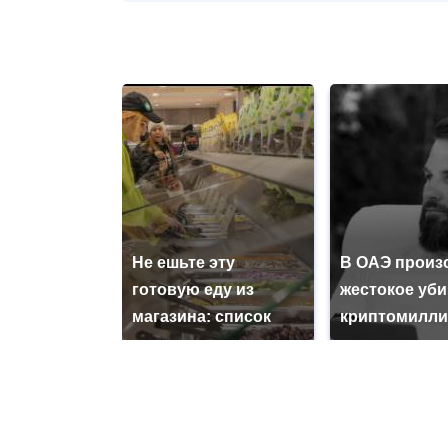
Не ешьте эту
В ОАЭ произ
готовую еду из
жестокое уб
магазина: список
криптомилли