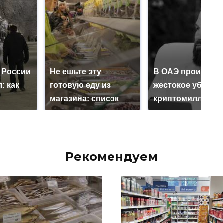
 России
Не ешьте эту
В ОАЭ произошл
: как
готовую еду из
жестокое убийст
магазина: список
криптомиллионе
Рекомендуем