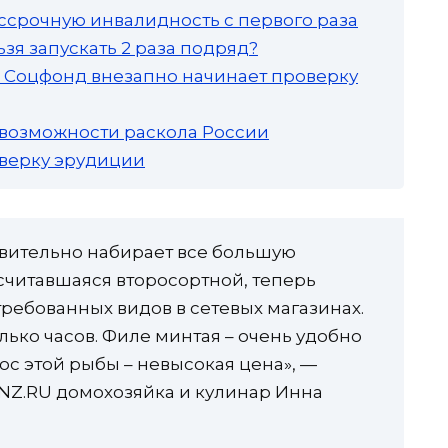
ссрочную инвалидность с первого раза
зя запускать 2 раза подряд?
а: Соцфонд внезапно начинает проверку
 возможности раскола России
роверку эрудиции
твительно набирает все большую
 считавшаяся второсортной, теперь
требованных видов в сетевых магазинах.
лько часов. Филе минтая – очень удобно
юс этой рыбы – невысокая цена», —
PNZ.RU домохозяйка и кулинар Инна