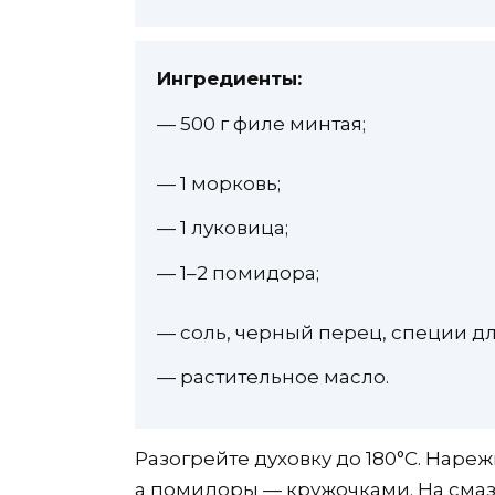
Ингредиенты:
— 500 г филе минтая;
— 1 морковь;
— 1 луковица;
— 1–2 помидора;
— соль, черный перец, специи дл
— растительное масло.
Разогрейте духовку до 180°C. Наре
а помидоры — кружочками. На сма