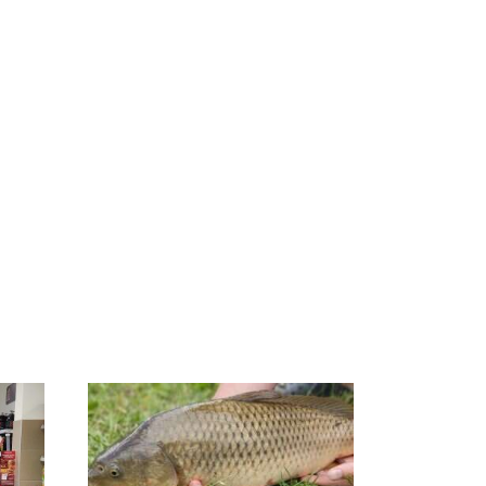
о
Таких событий не
Все новости по
во
было с 1945: чего
падению вертолета на
ра
ждать всем нам?
Кавказе: читать здесь