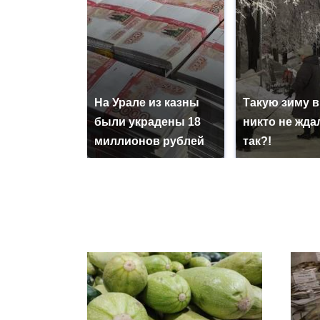
На Урале из казны
Такую зиму в
были украдены 18
никто не ждал
миллионов рублей
так?!