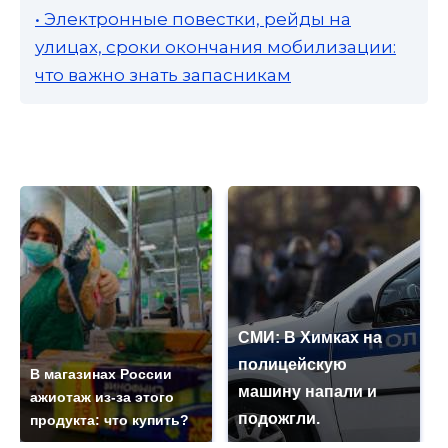
• Электронные повестки, рейды на
улицах, сроки окончания мобилизации:
что важно знать запасникам
СМИ: В Химках на
полицейскую
В магазинах России
машину напали и
ажиотаж из-за этого
подожгли.
продукта: что купить?