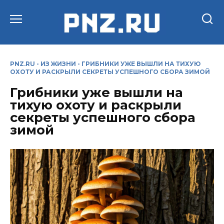
Перейти
к
содержанию
PNZ.RU
-
ИЗ ЖИЗНИ
-
ГРИБНИКИ УЖЕ ВЫШЛИ НА ТИХУЮ
ОХОТУ И РАСКРЫЛИ СЕКРЕТЫ УСПЕШНОГО СБОРА ЗИМОЙ
Грибники уже вышли на
тихую охоту и раскрыли
секреты успешного сбора
зимой