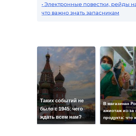
• Электронные повестки, рейды н
что важно знать запасникам
Таких событий не
В магазинах Р
было с 1945: чего
ажиотаж из-за 
ждать всем нам?
продукта: что 