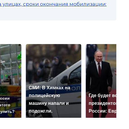
а улицах, сроки окончания мобилизации:
СМИ: В Химках на
полицейскую
Где будет встреч
оссии
машину напали и
президентов СШ
этого
подожгли.
России: Европа?
купить?