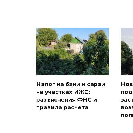
Налог на бани и сараи
Нов
на участках ИЖС:
под
разъяснения ФНС и
зас
правила расчета
воз
пол