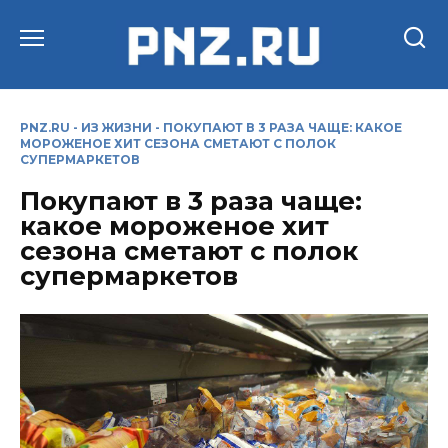
Перейти
к
содержанию
PNZ.RU
-
ИЗ ЖИЗНИ
-
ПОКУПАЮТ В 3 РАЗА ЧАЩЕ: КАКОЕ
МОРОЖЕНОЕ ХИТ СЕЗОНА СМЕТАЮТ С ПОЛОК
СУПЕРМАРКЕТОВ
Покупают в 3 раза чаще:
какое мороженое хит
сезона сметают с полок
супермаркетов