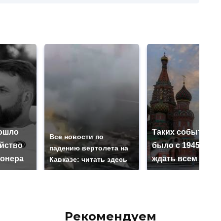
ошло
Таких событий н
Все новости по
ийство
было с 1945: чег
падению вертолета на
онера
ждать всем нам?
Кавказе: читать здесь
Рекомендуем