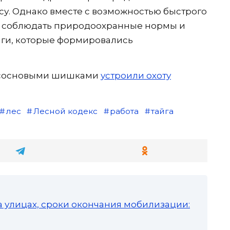
су. Однако вместе с возможностью быстрого
вы соблюдать природоохранные нормы и
йги, которые формировались
за сосновыми шишками
устроили охоту
лес
Лесной кодекс
работа
тайга
а улицах, сроки окончания мобилизации: