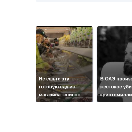
Не ешьте эту
В ОАЭ произ
готовую еду из
жестокое уб
магазина: список
криптомилли