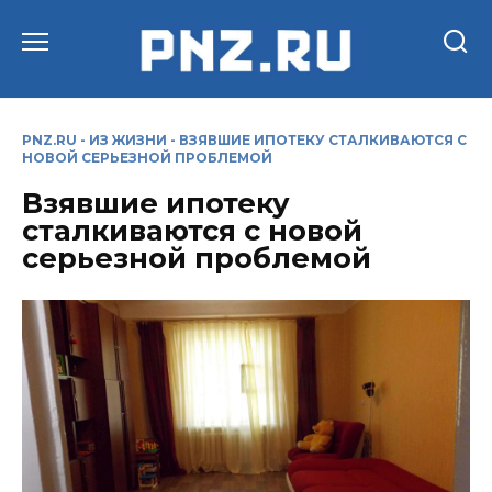
Перейти
к
содержанию
PNZ.RU
-
ИЗ ЖИЗНИ
-
ВЗЯВШИЕ ИПОТЕКУ СТАЛКИВАЮТСЯ С
НОВОЙ СЕРЬЕЗНОЙ ПРОБЛЕМОЙ
Взявшие ипотеку
сталкиваются с новой
серьезной проблемой