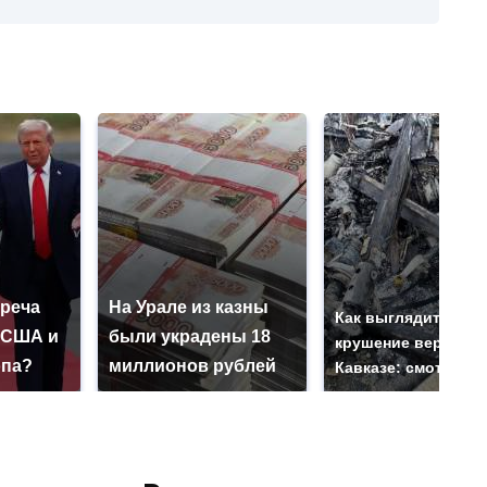
треча
На Урале из казны
Как выглядит мест
 США и
были украдены 18
крушение вертолет
опа?
миллионов рублей
Кавказе: смотреть