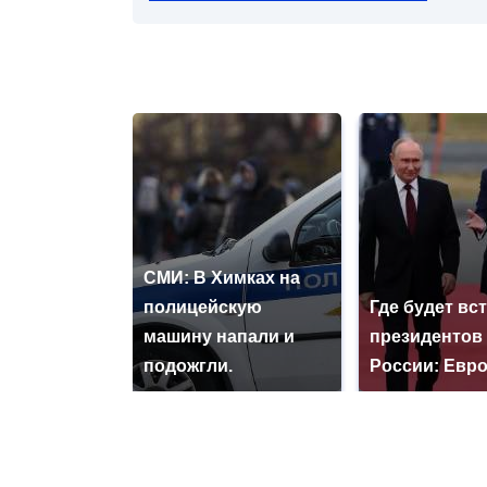
СМИ: В Химках на
полицейскую
Где будет вс
машину напали и
президентов
подожгли.
России: Евр