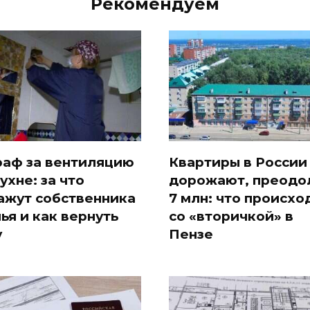
Рекомендуем
аф за вентиляцию
Квартиры в России
ухне: за что
дорожают, преодо
ажут собственника
7 млн: что происхо
ья и как вернуть
со «вторичкой» в
у
Пензе