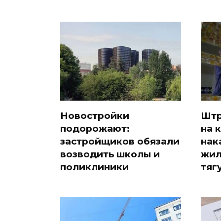
Новостройки
Штр
подорожают:
на к
застройщиков обязали
нак
возводить школы и
жил
поликлиники
тяг