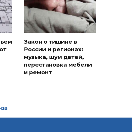
льем
Закон о тишине в
ют
России и регионах:
музыка, шум детей,
перестановка мебели
и ремонт
нза