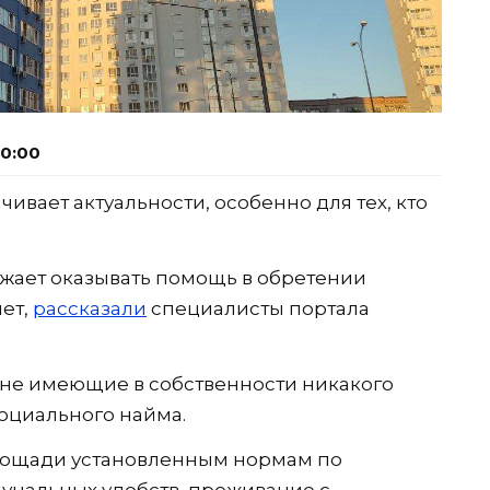
10:00
ивает актуальности, особенно для тех, кто
ает оказывать помощь в обретении
чет,
рассказали
специалисты портала
не имеющие в собственности никакого
оциального найма.
ощади установленным нормам по
унальных удобств, проживание с