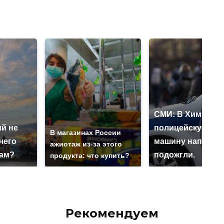
СМИ: В Химках н
й не
полицейскую
В магазинах России
чего
машину напали и
ажиотаж из-за этого
нам?
подожгли.
продукта: что купить?
Рекомендуем