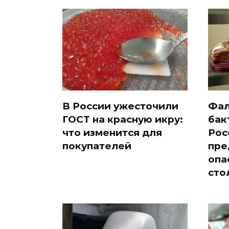
В России ужесточили
Фал
ГОСТ на красную икру:
бак
что изменится для
Рос
покупателей
пре
опа
сто