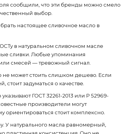
оля сообщили, что эти бренды можно смело
ачественный выбор.
ыбрать настоящее сливочное масло в
 ГОСТу в натуральном сливочном масле
ные сливки. Любые упоминания
или смесей — тревожный сигнал.
о не может стоить слишком дешево. Если
й, стоит задуматься о качестве.
 указывают ГОСТ 32261-2013 или Р 52969-
осовестные производители могут
му ориентироваться стоит комплексно.
у. У натурального масла равномерный,
 но пластичная консистенция. Оно не