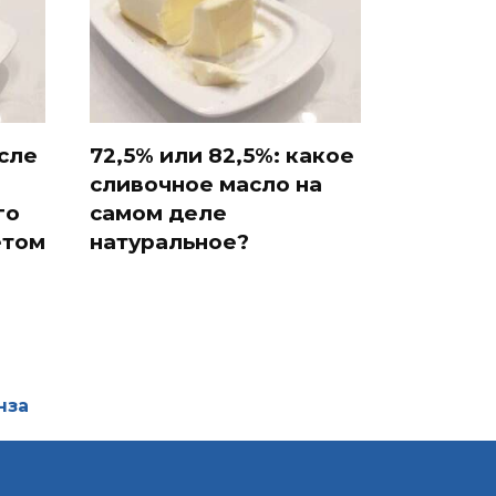
сле
72,5% или 82,5%: какое
сливочное масло на
го
самом деле
етом
натуральное?
нза