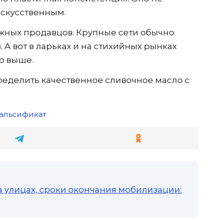
искусственным.
жных продавцов. Крупные сети обычно
А вот в ларьках и на стихийных рынках
о выше.
пределить качественное сливочное масло с
альсификат
а улицах, сроки окончания мобилизации: