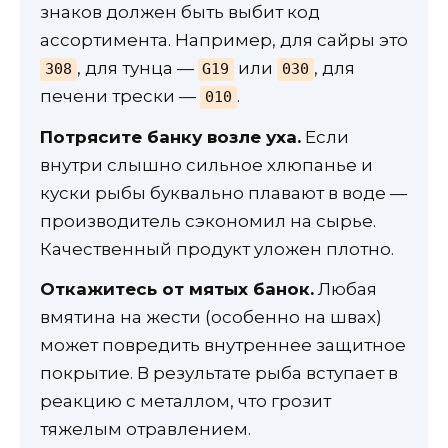
знаков должен быть выбит код
ассортимента. Например, для сайры это
, для тунца —
или
, для
308
G19
030
печени трески —
.
010
Потрясите банку возле уха.
Если
внутри слышно сильное хлюпанье и
куски рыбы буквально плавают в воде —
производитель сэкономил на сырье.
Качественный продукт уложен плотно.
Откажитесь от мятых банок.
Любая
вмятина на жести (особенно на швах)
может повредить внутреннее защитное
покрытие. В результате рыба вступает в
реакцию с металлом, что грозит
тяжелым отравлением.