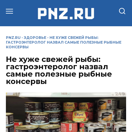
Перейти
к
содержанию
PNZ.RU
-
ЗДОРОВЬЕ
-
НЕ ХУЖЕ СВЕЖЕЙ РЫБЫ:
ГАСТРОЭНТЕРОЛОГ НАЗВАЛ САМЫЕ ПОЛЕЗНЫЕ РЫБНЫЕ
КОНСЕРВЫ
Не хуже свежей рыбы:
гастроэнтеролог назвал
самые полезные рыбные
консервы