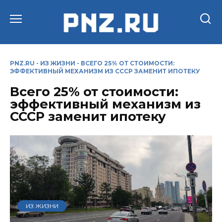
Перейти
к
содержанию
PNZ.RU
-
ИЗ ЖИЗНИ
-
ВСЕГО 25% ОТ СТОИМОСТИ:
ЭФФЕКТИВНЫЙ МЕХАНИЗМ ИЗ СССР ЗАМЕНИТ ИПОТЕКУ
Всего 25% от стоимости:
эффективный механизм из
СССР заменит ипотеку
ИЗ ЖИЗНИ