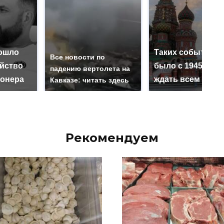
ошло
Таких событий н
Все новости по
ийство
было с 1945: чег
падению вертолета на
онера
ждать всем нам?
Кавказе: читать здесь
Рекомендуем