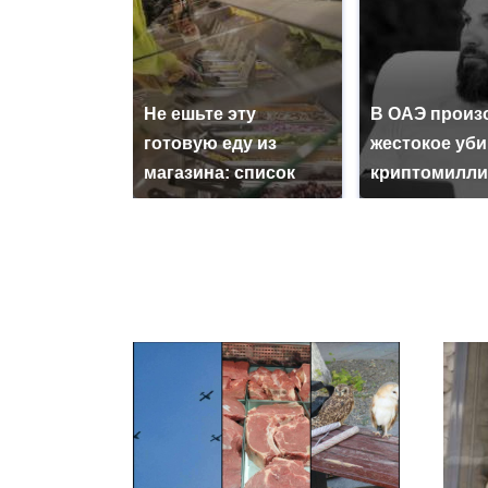
Не ешьте эту
В ОАЭ произ
готовую еду из
жестокое уб
магазина: список
криптомилли