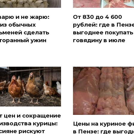
варю и не жарю:
От 830 до 4 600
 из обычных
рублей: где в Пенз
ьменей сделать
выгоднее покупать
торанный ужин
говядину в июле
т цен и сокращение
изводства курицы:
Цены на куриное ф
сияне рискуют
в Пензе: где выгод