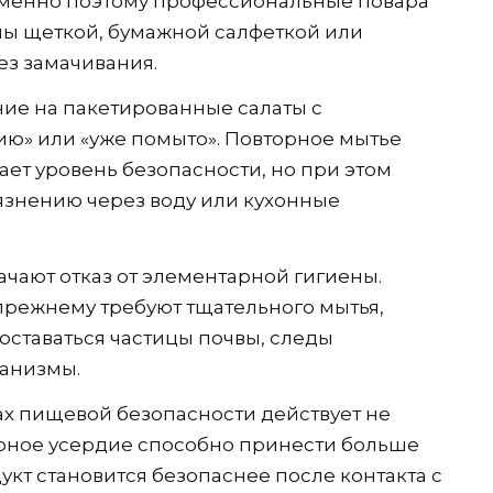
Именно поэтому профессиональные повара
ы щеткой, бумажной салфеткой или
ез замачивания.
ие на пакетированные салаты с
ию» или «уже помыто». Повторное мытье
ет уровень безопасности, но при этом
язнению через воду или кухонные
ачают отказ от элементарной гигиены.
-прежнему требуют тщательного мытья,
 оставаться частицы почвы, следы
анизмы.
ах пищевой безопасности действует не
ерное усердие способно принести больше
укт становится безопаснее после контакта с