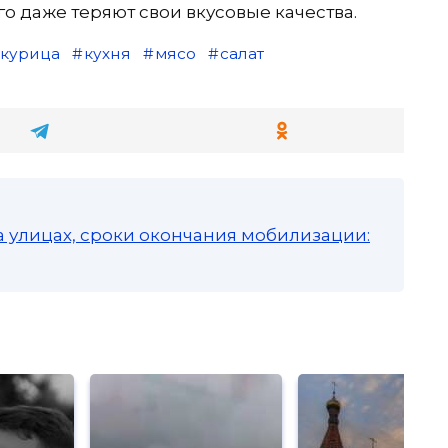
ого даже теряют свои вкусовые качества.
курица
кухня
мясо
салат
а улицах, сроки окончания мобилизации: