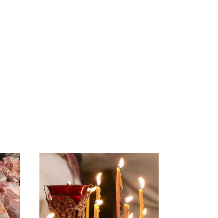
СМИ: В Химках на
е
полицейскую
В магазинах России
о
машину напали и
ажиотаж из-за этого
подожгли.
продукта: что купить?