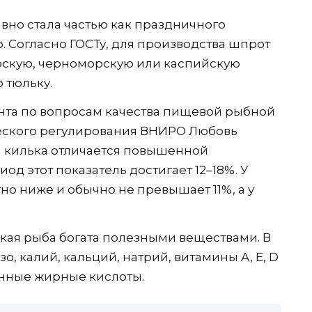
вно стала частью как праздничного
ю. Согласно ГОСТу, для производства шпрот
рскую, черноморскую или каспийскую
ю тюльку.
нта по вопросам качества пищевой рыбной
еского регулирования ВНИРО Любовь
я килька отличается повышенной
д этот показатель достигает 12–18%. У
о ниже и обычно не превышает 11%, а у
кая рыба богата полезными веществами. В
о, калий, кальций, натрий, витамины A, E, D
енные жирные кислоты.