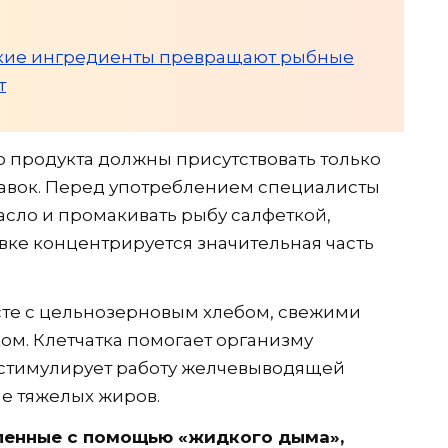
акие ингредиенты превращают рыбные
т
го продукта должны присутствовать только
бавок. Перед употреблением специалисты
сло и промакивать рыбу салфеткой,
вке концентрируется значительная часть
сте с цельнозерновым хлебом, свежими
м. Клетчатка помогает организму
а стимулирует работу желчевыводящей
е тяжелых жиров.
вленные с помощью «жидкого дыма»,