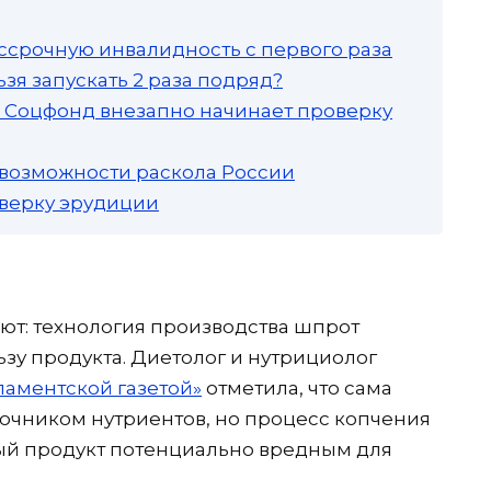
ссрочную инвалидность с первого раза
зя запускать 2 раза подряд?
а: Соцфонд внезапно начинает проверку
 возможности раскола России
роверку эрудиции
т: технология производства шпрот
зу продукта. Диетолог и нутрициолог
ламентской газетой»
отметила, что сама
очником нутриентов, но процесс копчения
ый продукт потенциально вредным для