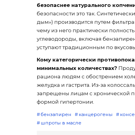
безопаснее натурального копчен
безопасности это так. Синтетичес
дым») производится путем фильтра
чему из него практически полнос
углеводороды, включая бензапире
уступают традиционным по вкусовы
Кому категорически противопока
минимальных количествах?
Проду
рациона людям с обострением холе
желудка и гастрита. Из-за колосса
запрещены лицам с хронической п
формой гипертонии.
бензапирен
канцерогены
конс
шпроты в масле