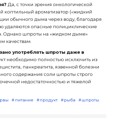
ия?
Да, с точки зрения онкологической
кий коптильный ароматизатор («жидкий
ции обычного дыма через воду, благодаря
тью удаляются опасные полициклические
н. Однако шпроты на «жидком дыме»
м качествам.
зано употреблять шпроты даже в
кт необходимо полностью исключить из
цистита, панкреатита, язвенной болезни
льного содержания соли шпроты строго
очечной недостаточностью и тяжелой
ервы
питание
продукт
рыба
шпроты